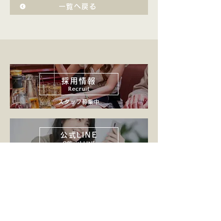
一覧へ戻る
採用情報
Recruit
スタッフ募集中
公式LINE
Official LINE
求人応募もLINEで簡単
会社案内
Company
SHINグループについて