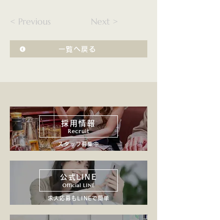
< Previous
Next >
一覧へ戻る
採用情報
Recruit
スタッフ募集中
公式LINE
Official LINE
求人応募もLINEで簡単