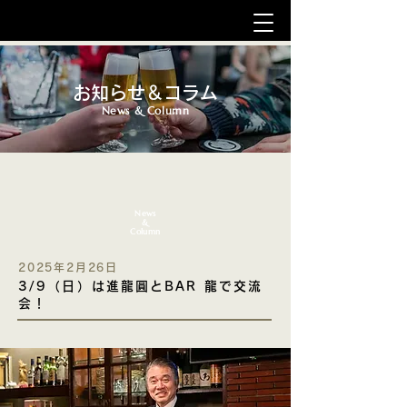
お知らせ＆コラム
News & Column
News
&
Column
2025年2月26日
3/9（日）は進龍圓とBAR 龍で交流
会！