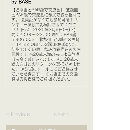
by BASE
【進龍圓とBAR龍で交流会】 進龍圓
とBAR龍で交流会に参加できる権利で
す。 会員証がなくても参加可能！ サ
ンキュー値段でお届けさせてくださ
い！ 日程：2025年3月9日(日) 時
間：20:00〜22:00 場所：BAR龍
〒806-0021 北九州市八幡西区黒崎
1-14-22 OBビル2階 JR黒崎駅より
徒歩4分 その他：飲み放題代込みのお
値段です ※20歳未満の者による飲酒
は法令で禁止されています。20歳未
満の方はこのリターンを選択できませ
ん。 ※詳細はメールにてご連絡させ
ていただきます。 ※お店までの交通
費は支援者様でご負担ください。
< Previous
Next >