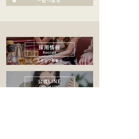
一覧へ戻る
採用情報
Recruit
スタッフ募集中
公式LINE
Official LINE
求人応募もLINEで簡単
会社案内
Company
SHINグループについて